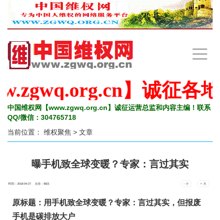
手
机
导
航
zgwq.org.cn】诚征各
中国维权网【www.zgwq.org.cn】诚征运营总监和内容主编！联系
QQ/微信：304765718
当前位置：
维权聚焦
> 文章
曝手机致全球变暖？专家：言过其实
时间：2018-04-27 点击：
88
次
- 小
+ 大
原标题：用
手机致全球变暖
？专家：言过其实，但报废
手机是碳排放大户