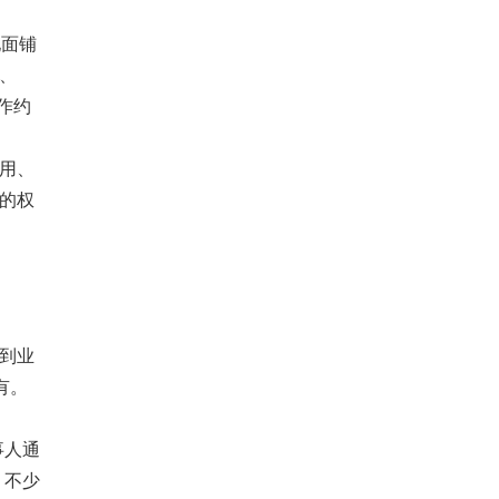
地面铺
、
作约
用、
的权
到业
有。
事人通
，不少