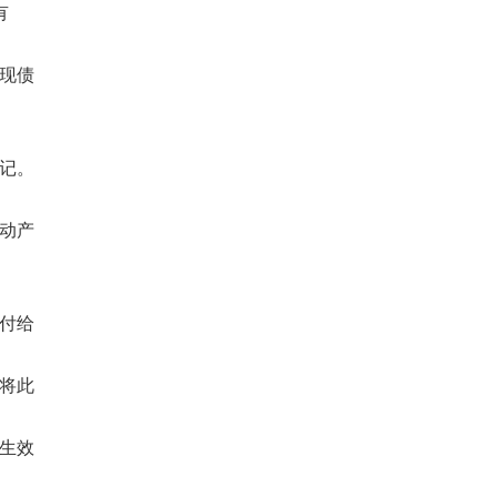
有
现债
记。
动产
付给
将此
生效