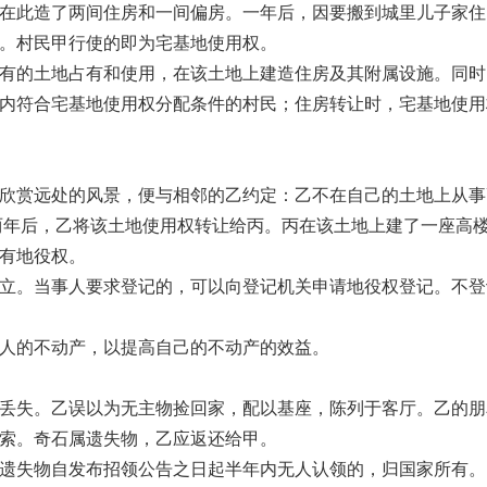
此造了两间住房和一间偏房。一年后，因要搬到城里儿子家住
。村民甲行使的即为宅基地使用权。
的土地占有和使用，在该土地上建造住房及其附属设施。同时
内符合宅基地使用权分配条件的村民；住房转让时，宅基地使用
赏远处的风景，便与相邻的乙约定：乙不在自己的土地上从事
。两年后，乙将该土地使用权转让给丙。丙在该土地上建了一座高
有地役权。
。当事人要求登记的，可以向登记机关申请地役权登记。不登
的不动产，以提高自己的不动产的效益。
失。乙误以为无主物捡回家，配以基座，陈列于客厅。乙的朋
索。奇石属遗失物，乙应返还给甲。
失物自发布招领公告之日起半年内无人认领的，归国家所有。