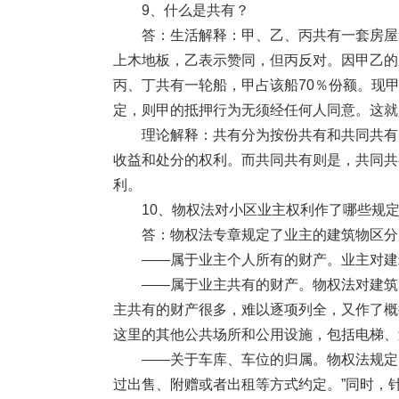
9、什么是共有？
答：生活解释：甲、乙、丙共有一套房屋，
上木地板，乙表示赞同，但丙反对。因甲乙的
丙、丁共有一轮船，甲占该船70％份额。现
定，则甲的抵押行为无须经任何人同意。这就
理论解释：共有分为按份共有和共同共有。
收益和处分的权利。而共同共有则是，共同共
利。
10、物权法对小区业主权利作了哪些规
答：物权法专章规定了业主的建筑物区分
——属于业主个人所有的财产。业主对建筑
——属于业主共有的财产。物权法对建筑区
主共有的财产很多，难以逐项列全，又作了概
这里的其他公共场所和公用设施，包括电梯、
——关于车库、车位的归属。物权法规定：
过出售、附赠或者出租等方式约定。”同时，