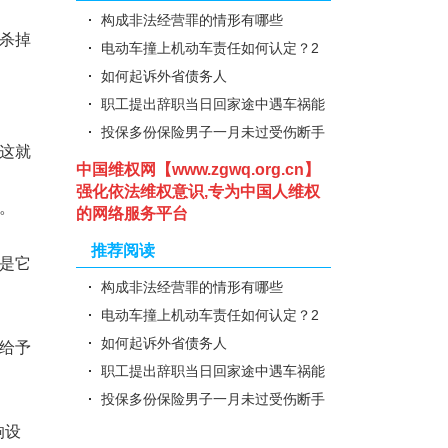
构成非法经营罪的情形有哪些
杀掉
电动车撞上机动车责任如何认定？2
018法律新规2点须知
如何起诉外省债务人
职工提出辞职当日回家途中遇车祸能
认定为工伤吗?
投保多份保险男子一月未过受伤断手
这就
保险公司拒赔咋办
中国维权网【www.zgwq.org.cn】
强化依法维权意识,专为中国人维权
。
的网络服务平台
推荐阅读
是它
构成非法经营罪的情形有哪些
电动车撞上机动车责任如何认定？2
018法律新规2点须知
如何起诉外省债务人
给予
职工提出辞职当日回家途中遇车祸能
认定为工伤吗?
投保多份保险男子一月未过受伤断手
保险公司拒赔咋办
响设