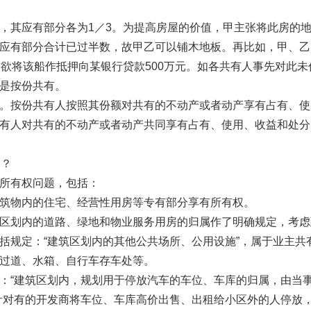
其应有部分各为1／3。为提高房屋的价值，甲主张将此房的
应有部分合计已过半数，故甲乙可以铺木地板。再比如，甲、乙
甲欲将该船作抵押向某银行贷款500万元。如各共有人事先对此未
是按份共有。
按份共有人按照其份额对共有的不动产或者动产享有占有、使
有人对共有的不动产或者动产共同享有占有、使用、收益和处分
定？
所有权问题，包括：
物内的住宅、经营性用房等专有部分享有所有权。
划内的道路、绿地和物业服务用房的归属作了明确规定，考虑
括规定：“建筑区划内的其他公共场所、公用设施”，属于业主共
过道、水箱、自行车存车处等。
“建筑区划内，规划用于停放汽车的车位、车库的归属，由当
针对有的开发商将车位、车库高价出售、出租给小区外的人停放