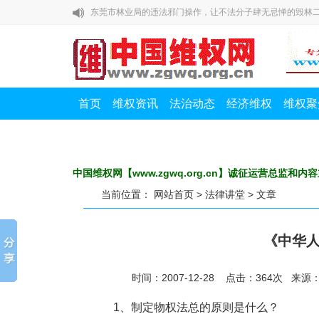
东莞市林业局的违法邪门操作，让不法分子肆无忌惮的毁林
无人受处罚
广东观音山森林公园内违反多种法规，存在多重叠加重大安
馆陶乞业家二次致函邯郸市委书记：奇！邯郸市公安局的核
成了疑犯的辩护词
毁林千亩、维权廿载：一座民营国家级森林公园的生态之殇
首页
维权资讯
法治动态
经济维权
维权聚
浙江金华：这起离谱的强奸案，为何公检法都隐匿证据?
东莞市林业局的违法邪门操作，让不法分子肆无忌惮的毁林
无人受处罚
广东观音山森林公园内违反多种法规，存在多重叠加重大安
中国维权网【www.zgwq.org.cn】诚征运营总监和内容
馆陶乞业家二次致函邯郸市委书记：奇！邯郸市公安局的核
当前位置：
网站首页
>
法律讲堂
> 文章
成了疑犯的辩护词
《中华
时间：2007-12-28 点击：
364
次
来源
1、制定物权法总的原则是什么？