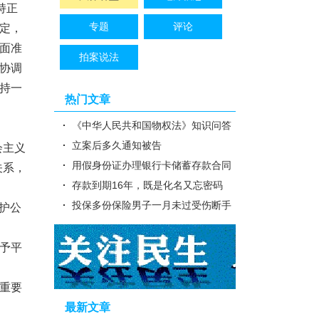
持正
专题
评论
定，
面准
拍案说法
协调
持一
热门文章
《中华人民共和国物权法》知识问答
立案后多久通知被告
会主义
用假身份证办理银行卡储蓄存款合同
关系，
是否有效？
存款到期16年，既是化名又忘密码
无法兑付怎么办？
投保多份保险男子一月未过受伤断手
护公
保险公司拒赔咋办
予平
重要
最新文章