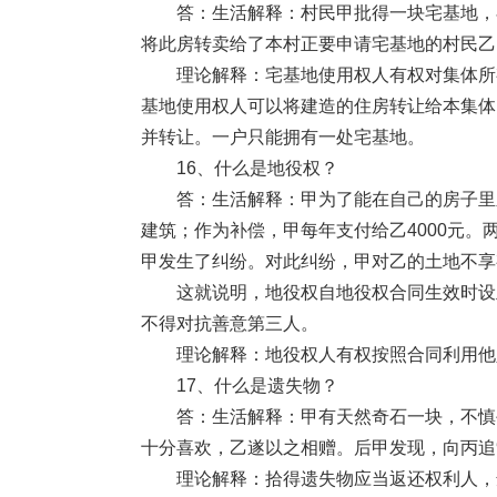
答：生活解释：村民甲批得一块宅基地，在
将此房转卖给了本村正要申请宅基地的村民乙
理论解释：宅基地使用权人有权对集体所有
基地使用权人可以将建造的住房转让给本集体
并转让。一户只能拥有一处宅基地。
16、什么是地役权？
答：生活解释：甲为了能在自己的房子里欣
建筑；作为补偿，甲每年支付给乙4000元
甲发生了纠纷。对此纠纷，甲对乙的土地不享
这就说明，地役权自地役权合同生效时设立
不得对抗善意第三人。
理论解释：地役权人有权按照合同利用他人
17、什么是遗失物？
答：生活解释：甲有天然奇石一块，不慎丢
十分喜欢，乙遂以之相赠。后甲发现，向丙追
理论解释：拾得遗失物应当返还权利人，遗