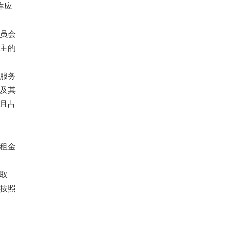
库应
员会
主的
服务
及其
且占
租金
取
按照