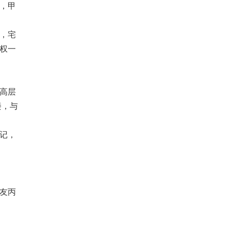
，甲
，宅
权一
高层
楼，与
记，
友丙