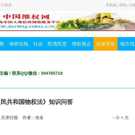
二千亩而
手机版
|
登陆
|
注
全风险
查报告竟
焦
律师在线
社会
民情民意
维权视点
法律讲堂
地方信
二千亩而
全风险
主编！联系QQ/微信：304765718
查报告竟
人民共和国物权法》知识问答
：天津日报 作者：佚名
- 小
+ 大