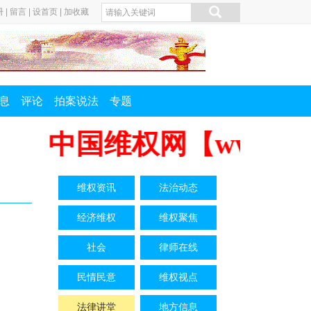
册
|
留言
|
设首页
|
加收藏
息
评论
拍案说法
专题
中国维权网【www.zgw
维权资讯
法治动态
经济维权
维权聚焦
社会
律师在线
民情民意
维权视点
法律讲堂
地方信息