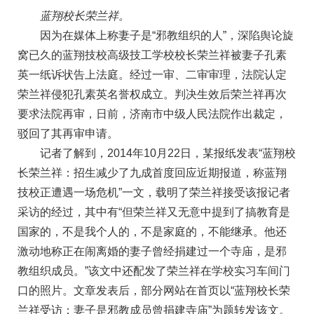
蓝翔校长荣兰祥。
因为在媒体上称妻子是“邪教组织的人”，深陷舆论旋
窝已久的蓝翔技校高级技工学校校长荣兰祥被妻子孔素
英一纸诉状告上法庭。经过一审、二审审理，法院认定
荣兰祥侵犯孔素英名誉权成立。判决生效后荣兰祥再次
要求法院再审，日前，济南市中级人民法院作出裁定，
驳回了其再审申请。
记者了解到，2014年10月22日，某报纸发表“蓝翔校
长荣兰祥：招生减少了九成首度回应近期报道，称蓝翔
技校正遭遇一场危机”一文，载明了荣兰祥接受该报记者
采访的经过，其中有“但荣兰祥又无意中提到了搞教育是
国家的，不是我个人的，不是家庭的，不能继承。他还
激动地称正在闹离婚的妻子曾经捐建过一个寺庙，是邪
教组织成员。”该文中还配发了荣兰祥在学校实习车间门
口的照片。文章发表后，部分网站在首页以“蓝翔校长荣
兰祥受访：妻子是邪教成员曾捐建寺庙”为题转发该文。