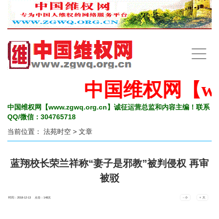
手
机
导
航
中国维权网【www
中国维权网【www.zgwq.org.cn】诚征运营总监和内容主编！联系
QQ/微信：304765718
当前位置：
法苑时空
> 文章
蓝翔校长荣兰祥称“妻子是邪教”被判侵权 再审
被驳
时间：2018-12-13 点击：
148
次
- 小
+ 大