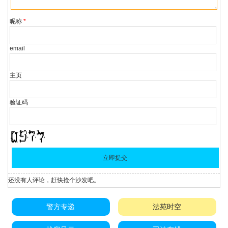
昵称
*
email
主页
验证码
还没有人评论，赶快抢个沙发吧。
警方专递
法苑时空