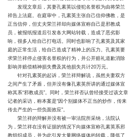
发现文章后，其妻孔素英以侵犯名誉权为由将荣兰
祥告上法庭。在庭审中，孔素英主张自己信仰佛教，是
正当信仰，但丈夫荣兰祥却向媒体宣称自己是邪教成
员，被报纸报道后引发各大网站转载，造成了恶劣影
响，很多人给自己打电话。同时也影响了孔素英及其家
庭的正常生活，给自己造成了精神上的压力。孔素英要
求荣兰祥停止侵害名誉权的行为，并公开赔礼道歉消除
影响并赔偿精神损失费及其他损失共计20万元。
针对孔素英的起诉，荣兰祥辩解说，虽然夫妻双方
之间产生了矛盾，但并没有像孔素英所讲的通过媒体宣
称其系“邪教成员”。同时，荣兰祥否认曾经接受过该文章
记者的采访，称本案是“因个别媒体不正当的炒作，传来
传去产生的一些负面效应”。
荣兰祥的辩解并没有被一审法院所采纳，法院认
为，荣兰祥在没有证据的情况下向媒体宣称孔素英系邪
教组织成员，并为此引发大量网络媒体的转载，降低了