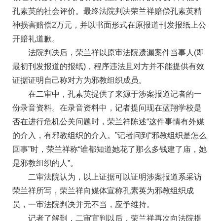
孔素英的社会评价。最终法院判决荣兰祥赔偿孔素英精
神损害赔偿2万元，并以书面形式在原报道刊发报纸上公
开赔礼道歉。
法院判决后，荣兰祥以原审法院遗漏案件当事人(即
最初刊发报道的报纸)，程序违法且对方并不能提供有效
证据证明自己称对方为邪教组织成员。
在二审中，孔素英提供了来源于涉案报道记者的一
份录音资料。在录音资料中，记者提问现在蓝翔学校是
否在进行危机公关问题时，荣兰祥陈述“这件事情有外媒
的介入，有邪教组织的介入。”记者问到“邪教组织是怎么
回事”时，荣兰祥称“谁都知道她花了那么多钱建了庙，她
是邪教组织的人”。
二审法院认为，以上证据可以证明涉案报道系采访
荣兰祥所写，荣兰祥向媒体宣称孔素英为邪教组织成
员，一审法院判决并无不当，应予维持。
记者了解到，二审宣判以后，荣兰祥再次向法院提